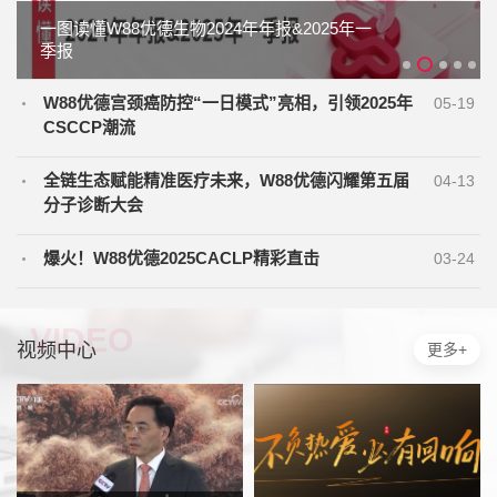
一图读懂W88优德生物2024年年报&2025年一
季报
W88优德宫颈癌防控“一日模式”亮相，引领2025年
05-19
CSCCP潮流
全链生态赋能精准医疗未来，W88优德闪耀第五届
04-13
分子诊断大会
爆火！W88优德2025CACLP精彩直击
03-24
VIDEO
视频中心
更多+